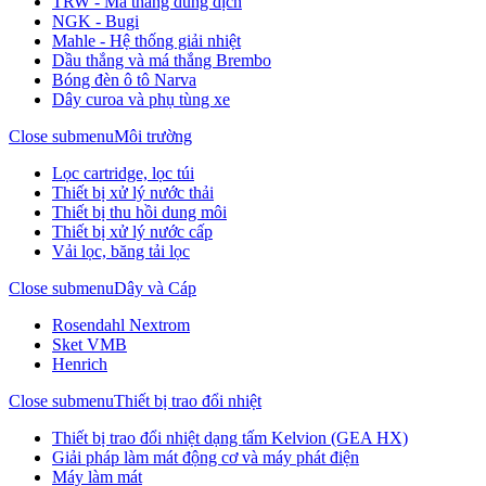
TRW - Má thắng dung dịch
NGK - Bugi
Mahle - Hệ thống giải nhiệt
Dầu thắng và má thắng Brembo
Bóng đèn ô tô Narva
Dây curoa và phụ tùng xe
Close submenu
Môi trường
Lọc cartridge, lọc túi
Thiết bị xử lý nước thải
Thiết bị thu hồi dung môi
Thiết bị xử lý nước cấp
Vải lọc, băng tải lọc
Close submenu
Dây và Cáp
Rosendahl Nextrom
Sket VMB
Henrich
Close submenu
Thiết bị trao đổi nhiệt
Thiết bị trao đổi nhiệt dạng tấm Kelvion (GEA HX)
Giải pháp làm mát động cơ và máy phát điện
Máy làm mát