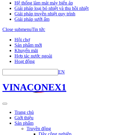
Hệ thống làm mát máy biến áp
Giải pháp loại bỏ nhiệt và thu hồi nhiệt
Giải pháp truyền nhiệt quy trình
Giải pháp sưởi ấm
Close submenu
Tin tức
Hội chợ
Sản phẩm mới
Khuyến mãi
Hợp tác nước ngoài
Hoạt động
EN
VINACONEX1
Trang chủ
Giới thiệu
Sản phẩm
Truyền động
Dây công nghiệp