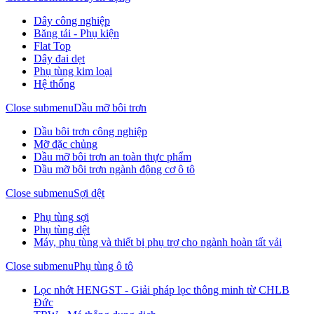
Dây công nghiệp
Băng tải - Phụ kiện
Flat Top
Dây đai dẹt
Phụ tùng kim loại
Hệ thống
Close submenu
Dầu mỡ bôi trơn
Dầu bôi trơn công nghiệp
Mỡ đặc chủng
Dầu mỡ bôi trơn an toàn thực phẩm
Dầu mỡ bôi trơn ngành động cơ ô tô
Close submenu
Sợi dệt
Phụ tùng sợi
Phụ tùng dệt
Máy, phụ tùng và thiết bị phụ trợ cho ngành hoàn tất vải
Close submenu
Phụ tùng ô tô
Lọc nhớt HENGST - Giải pháp lọc thông minh từ CHLB
Đức