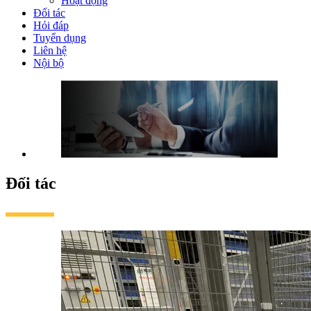
Hoạt động
Đối tác
Hỏi đáp
Tuyển dụng
Liên hệ
Nội bộ
Đối tác