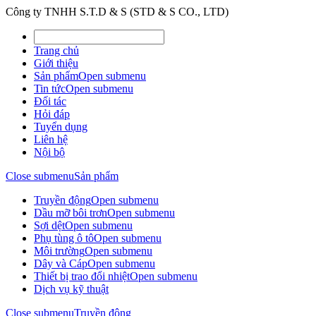
Công ty TNHH S.T.D & S (STD & S CO., LTD)
Trang chủ
Giới thiệu
Sản phẩm
Open submenu
Tin tức
Open submenu
Đối tác
Hỏi đáp
Tuyển dụng
Liên hệ
Nội bộ
Close submenu
Sản phẩm
Truyền động
Open submenu
Dầu mỡ bôi trơn
Open submenu
Sợi dệt
Open submenu
Phụ tùng ô tô
Open submenu
Môi trường
Open submenu
Dây và Cáp
Open submenu
Thiết bị trao đổi nhiệt
Open submenu
Dịch vụ kỹ thuật
Close submenu
Truyền động