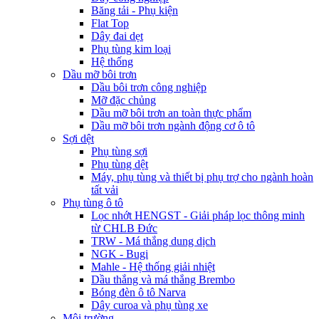
Băng tải - Phụ kiện
Flat Top
Dây đai dẹt
Phụ tùng kim loại
Hệ thống
Dầu mỡ bôi trơn
Dầu bôi trơn công nghiệp
Mỡ đặc chủng
Dầu mỡ bôi trơn an toàn thực phẩm
Dầu mỡ bôi trơn ngành động cơ ô tô
Sợi dệt
Phụ tùng sợi
Phụ tùng dệt
Máy, phụ tùng và thiết bị phụ trợ cho ngành hoàn
tất vải
Phụ tùng ô tô
Lọc nhớt HENGST - Giải pháp lọc thông minh
từ CHLB Đức
TRW - Má thắng dung dịch
NGK - Bugi
Mahle - Hệ thống giải nhiệt
Dầu thắng và má thắng Brembo
Bóng đèn ô tô Narva
Dây curoa và phụ tùng xe
Môi trường