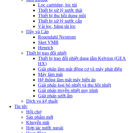
Lọc cartridge, lọc túi
Thiết bị xử lý nước thải
Thiết bị thu hồi dung môi
Thiết bị xử lý nước cấp
Vải lọc, băng tải lọc
Dây và Cáp
Rosendahl Nextrom
Sket VMB
Henrich
Thiết bị trao đổi nhiệt
Thiết bị trao đổi nhiệt dạng tấm Kelvion (GEA
HX)
Giải pháp làm mát động cơ và máy phát điện
Máy làm mát
Hệ thống làm mát máy biến áp
Giải pháp loại bỏ nhiệt và thu hồi nhiệt
Giải pháp truyền nhiệt quy trình
Giải pháp sưởi ấm
Dịch vụ kỹ thuật
Tin tức
Hội chợ
Sản phẩm mới
Khuyến mãi
Hợp tác nước ngoài