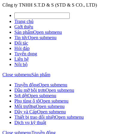
Công ty TNHH S.T.D & S (STD & S CO., LTD)
Trang chủ
Giới thiệu
Sản phẩm
Open submenu
Tin tức
Open submenu
Đối tác
Hỏi đáp
Tuyển dụng
Liên hệ
Nội bộ
Close submenu
Sản phẩm
Truyền động
Open submenu
Dầu mỡ bôi trơn
Open submenu
Sợi dệt
Open submenu
Phụ tùng ô tô
Open submenu
Môi trường
Open submenu
Dây và Cáp
Open submenu
Thiết bị trao đổi nhiệt
Open submenu
Dịch vụ kỹ thuật
Close submenu
Truyền động