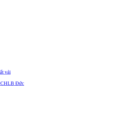
ất vải
từ CHLB Đức