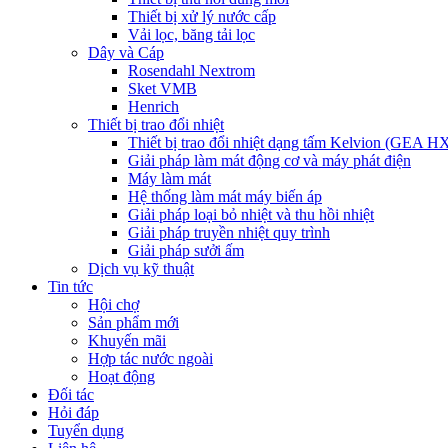
Thiết bị xử lý nước cấp
Vải lọc, băng tải lọc
Dây và Cáp
Rosendahl Nextrom
Sket VMB
Henrich
Thiết bị trao đổi nhiệt
Thiết bị trao đổi nhiệt dạng tấm Kelvion (GEA H
Giải pháp làm mát động cơ và máy phát điện
Máy làm mát
Hệ thống làm mát máy biến áp
Giải pháp loại bỏ nhiệt và thu hồi nhiệt
Giải pháp truyền nhiệt quy trình
Giải pháp sưởi ấm
Dịch vụ kỹ thuật
Tin tức
Hội chợ
Sản phẩm mới
Khuyến mãi
Hợp tác nước ngoài
Hoạt động
Đối tác
Hỏi đáp
Tuyển dụng