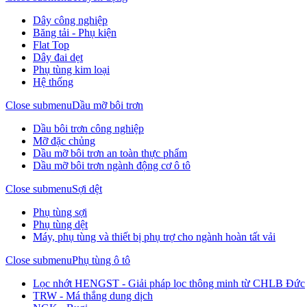
Dây công nghiệp
Băng tải - Phụ kiện
Flat Top
Dây đai dẹt
Phụ tùng kim loại
Hệ thống
Close submenu
Dầu mỡ bôi trơn
Dầu bôi trơn công nghiệp
Mỡ đặc chủng
Dầu mỡ bôi trơn an toàn thực phẩm
Dầu mỡ bôi trơn ngành động cơ ô tô
Close submenu
Sợi dệt
Phụ tùng sợi
Phụ tùng dệt
Máy, phụ tùng và thiết bị phụ trợ cho ngành hoàn tất vải
Close submenu
Phụ tùng ô tô
Lọc nhớt HENGST - Giải pháp lọc thông minh từ CHLB Đức
TRW - Má thắng dung dịch