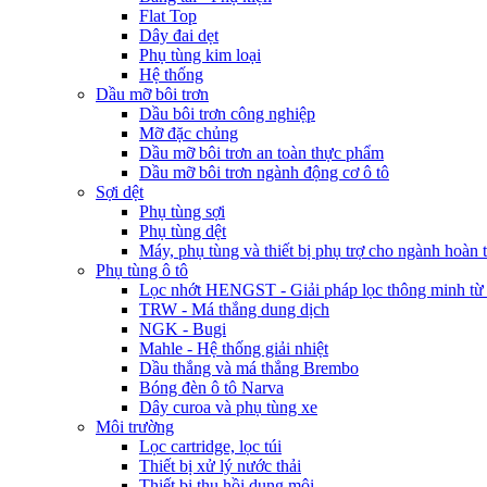
Flat Top
Dây đai dẹt
Phụ tùng kim loại
Hệ thống
Dầu mỡ bôi trơn
Dầu bôi trơn công nghiệp
Mỡ đặc chủng
Dầu mỡ bôi trơn an toàn thực phẩm
Dầu mỡ bôi trơn ngành động cơ ô tô
Sợi dệt
Phụ tùng sợi
Phụ tùng dệt
Máy, phụ tùng và thiết bị phụ trợ cho ngành hoàn t
Phụ tùng ô tô
Lọc nhớt HENGST - Giải pháp lọc thông minh 
TRW - Má thắng dung dịch
NGK - Bugi
Mahle - Hệ thống giải nhiệt
Dầu thắng và má thắng Brembo
Bóng đèn ô tô Narva
Dây curoa và phụ tùng xe
Môi trường
Lọc cartridge, lọc túi
Thiết bị xử lý nước thải
Thiết bị thu hồi dung môi