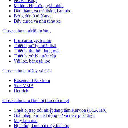
NGK - Bugi
Mahle - Hệ thống giải nhiệt
Dầu thắng và má thắng Brembo
Bóng đèn ô tô Narva
Dây curoa và phụ tùng xe
Close submenu
Môi trường
Lọc cartridge, lọc túi
Thiết bị xử lý nước thải
Thiết bị thu hồi dung môi
Thiết bị xử lý nước cấp
Vải lọc, băng tải lọc
Close submenu
Dây và Cáp
Rosendahl Nextrom
Sket VMB
Henrich
Close submenu
Thiết bị trao đổi nhiệt
Thiết bị trao đổi nhiệt dạng tấm Kelvion (GEA HX)
Giải pháp làm mát động cơ và máy phát điện
Máy làm mát
Hệ thống làm mát máy biến áp