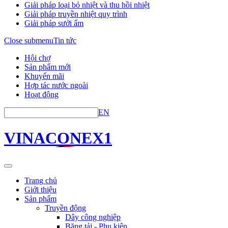
Giải pháp loại bỏ nhiệt và thu hồi nhiệt
Giải pháp truyền nhiệt quy trình
Giải pháp sưởi ấm
Close submenu
Tin tức
Hội chợ
Sản phẩm mới
Khuyến mãi
Hợp tác nước ngoài
Hoạt động
EN
VINACONEX1
Trang chủ
Giới thiệu
Sản phẩm
Truyền động
Dây công nghiệp
Băng tải - Phụ kiện