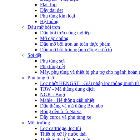
Flat Top
Dây đai dẹt
Phụ tùng kim loại
Hệ thống
Dầu mỡ bôi trơn
Dầu bôi trơn công nghiệp
Mỡ đặc chủng
Dầu mỡ bôi trơn an toàn thực phẩm
Dầu mỡ bôi trơn ngành động cơ ô tô
Sợi dệt
Phụ tùng sợi
Phụ tùng dệt
Máy, phụ tùng và thiết bị phụ trợ cho ngành hoàn t
Phụ tùng ô tô
Lọc nhớt HENGST - Giải pháp lọc thông minh 
TRW - Má thắng dung dịch
NGK - Bugi
Mahle - Hệ thống giải nhiệt
Dầu thắng và má thắng Brembo
Bóng đèn ô tô Narva
Dây curoa và phụ tùng xe
Môi trường
Lọc cartridge, lọc túi
Thiết bị xử lý nước thải
Thiết bị thu hồi dung môi