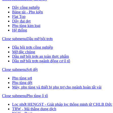
Dây công nghiệp
Băng tải - Phụ kiện
Flat Top
Dây đai dẹt
Phụ tùng kim loại
Hệ thống
Close submenu
Dầu mỡ bôi trơn
Dầu bôi trơn công nghiệp
Mỡ đặc chủng
Dầu mỡ bôi trơn an toàn thực phẩm
Dầu mỡ bôi trơn ngành động cơ ô tô
Close submenu
Sợi dệt
Phụ tùng sợi
Phụ tùng dệt
Máy, phụ tùng và thiết bị phụ trợ cho ngành hoàn tất vải
Close submenu
Phụ tùng ô tô
Lọc nhớt HENGST - Giải pháp lọc thông minh từ CHLB Đức
TRW - Má thắng dung dịch