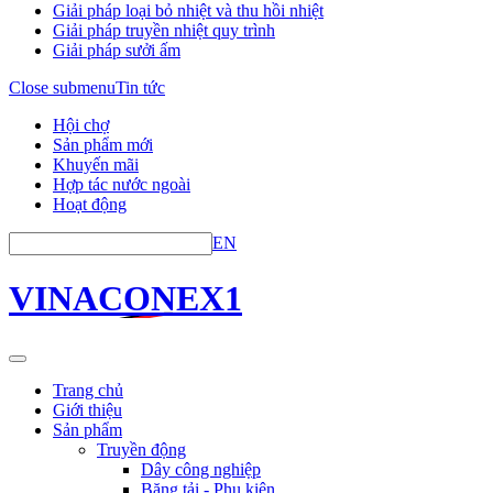
Giải pháp loại bỏ nhiệt và thu hồi nhiệt
Giải pháp truyền nhiệt quy trình
Giải pháp sưởi ấm
Close submenu
Tin tức
Hội chợ
Sản phẩm mới
Khuyến mãi
Hợp tác nước ngoài
Hoạt động
EN
VINACONEX1
Trang chủ
Giới thiệu
Sản phẩm
Truyền động
Dây công nghiệp
Băng tải - Phụ kiện