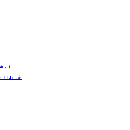
ất vải
từ CHLB Đức