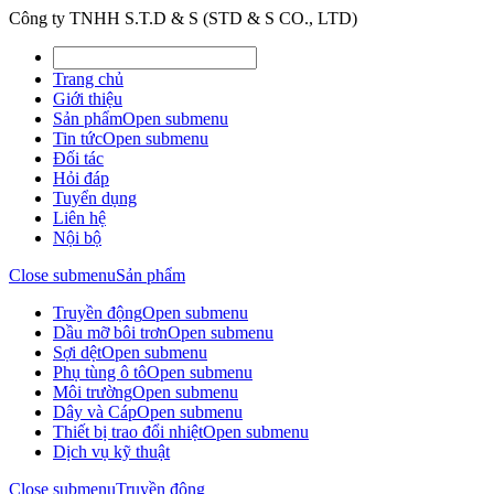
Công ty TNHH S.T.D & S (STD & S CO., LTD)
Trang chủ
Giới thiệu
Sản phẩm
Open submenu
Tin tức
Open submenu
Đối tác
Hỏi đáp
Tuyển dụng
Liên hệ
Nội bộ
Close submenu
Sản phẩm
Truyền động
Open submenu
Dầu mỡ bôi trơn
Open submenu
Sợi dệt
Open submenu
Phụ tùng ô tô
Open submenu
Môi trường
Open submenu
Dây và Cáp
Open submenu
Thiết bị trao đổi nhiệt
Open submenu
Dịch vụ kỹ thuật
Close submenu
Truyền động