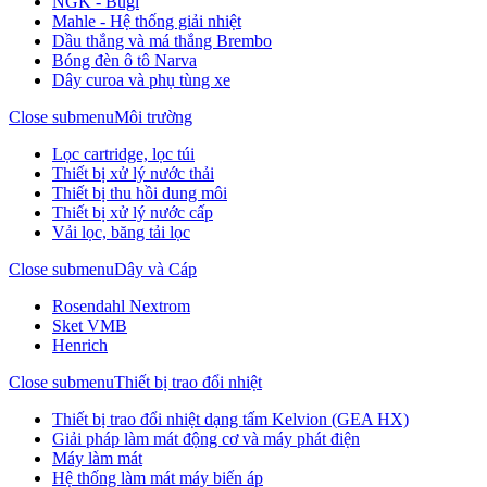
NGK - Bugi
Mahle - Hệ thống giải nhiệt
Dầu thắng và má thắng Brembo
Bóng đèn ô tô Narva
Dây curoa và phụ tùng xe
Close submenu
Môi trường
Lọc cartridge, lọc túi
Thiết bị xử lý nước thải
Thiết bị thu hồi dung môi
Thiết bị xử lý nước cấp
Vải lọc, băng tải lọc
Close submenu
Dây và Cáp
Rosendahl Nextrom
Sket VMB
Henrich
Close submenu
Thiết bị trao đổi nhiệt
Thiết bị trao đổi nhiệt dạng tấm Kelvion (GEA HX)
Giải pháp làm mát động cơ và máy phát điện
Máy làm mát
Hệ thống làm mát máy biến áp