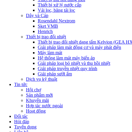
Thiết bị xử lý nước cấp
Vải lọc, băng tải lọc
Dây và Cáp
Rosendahl Nextrom
Sket VMB
Henrich
Thiết bị trao đổi nhiệt
Thiết bị trao đổi nhiệt dạng tấm Kelvion (GEA H
Giải pháp làm mát động cơ và máy phát điện
Máy làm mát
Hệ thống làm mát máy biến áp
Giải pháp loại bỏ nhiệt và thu hồi nhiệt
Giải pháp truyền nhiệt quy trình
Giải pháp sưởi ấm
Dịch vụ kỹ thuật
Tin tức
Hội chợ
Sản phẩm mới
Khuyến mãi
Hợp tác nước ngoài
Hoạt động
Đối tác
Hỏi đáp
Tuyển dụng