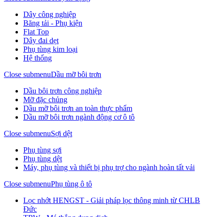
Dây công nghiệp
Băng tải - Phụ kiện
Flat Top
Dây đai dẹt
Phụ tùng kim loại
Hệ thống
Close submenu
Dầu mỡ bôi trơn
Dầu bôi trơn công nghiệp
Mỡ đặc chủng
Dầu mỡ bôi trơn an toàn thực phẩm
Dầu mỡ bôi trơn ngành động cơ ô tô
Close submenu
Sợi dệt
Phụ tùng sợi
Phụ tùng dệt
Máy, phụ tùng và thiết bị phụ trợ cho ngành hoàn tất vải
Close submenu
Phụ tùng ô tô
Lọc nhớt HENGST - Giải pháp lọc thông minh từ CHLB
Đức