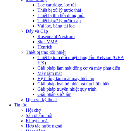
Lọc cartridge, lọc túi
Thiết bị xử lý nước thải
Thiết bị thu hồi dung môi
Thiết bị xử lý nước cấp
Vải lọc, băng tải lọc
Dây và Cáp
Rosendahl Nextrom
Sket VMB
Henrich
Thiết bị trao đổi nhiệt
Thiết bị trao đổi nhiệt dạng tấm Kelvion (GEA
HX)
Giải pháp làm mát động cơ và máy phát điện
Máy làm mát
Hệ thống làm mát máy biến áp
Giải pháp loại bỏ nhiệt và thu hồi nhiệt
Giải pháp truyền nhiệt quy trình
Giải pháp sưởi ấm
Dịch vụ kỹ thuật
Tin tức
Hội chợ
Sản phẩm mới
Khuyến mãi
Hợp tác nước ngoài