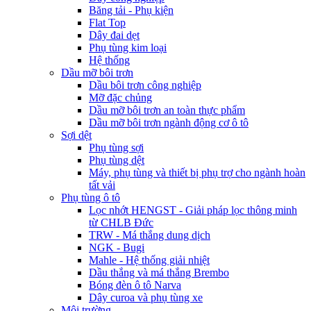
Băng tải - Phụ kiện
Flat Top
Dây đai dẹt
Phụ tùng kim loại
Hệ thống
Dầu mỡ bôi trơn
Dầu bôi trơn công nghiệp
Mỡ đặc chủng
Dầu mỡ bôi trơn an toàn thực phẩm
Dầu mỡ bôi trơn ngành động cơ ô tô
Sợi dệt
Phụ tùng sợi
Phụ tùng dệt
Máy, phụ tùng và thiết bị phụ trợ cho ngành hoàn
tất vải
Phụ tùng ô tô
Lọc nhớt HENGST - Giải pháp lọc thông minh
từ CHLB Đức
TRW - Má thắng dung dịch
NGK - Bugi
Mahle - Hệ thống giải nhiệt
Dầu thắng và má thắng Brembo
Bóng đèn ô tô Narva
Dây curoa và phụ tùng xe
Môi trường