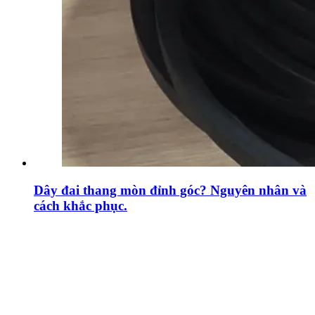
Dây đai thang mòn đỉnh góc? Nguyên nhân và
cách khắc phục.