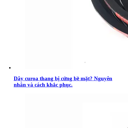
Dây curoa thang bị cứng bề mặt? Nguyên
nhân và cách khắc phục.