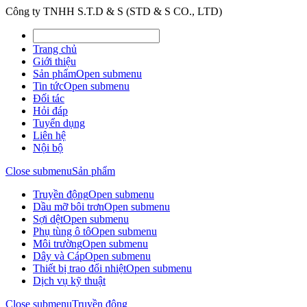
Công ty TNHH S.T.D & S (STD & S CO., LTD)
Trang chủ
Giới thiệu
Sản phẩm
Open submenu
Tin tức
Open submenu
Đối tác
Hỏi đáp
Tuyển dụng
Liên hệ
Nội bộ
Close submenu
Sản phẩm
Truyền động
Open submenu
Dầu mỡ bôi trơn
Open submenu
Sợi dệt
Open submenu
Phụ tùng ô tô
Open submenu
Môi trường
Open submenu
Dây và Cáp
Open submenu
Thiết bị trao đổi nhiệt
Open submenu
Dịch vụ kỹ thuật
Close submenu
Truyền động