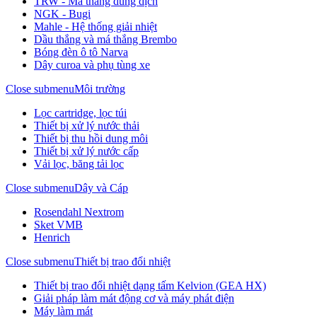
TRW - Má thắng dung dịch
NGK - Bugi
Mahle - Hệ thống giải nhiệt
Dầu thắng và má thắng Brembo
Bóng đèn ô tô Narva
Dây curoa và phụ tùng xe
Close submenu
Môi trường
Lọc cartridge, lọc túi
Thiết bị xử lý nước thải
Thiết bị thu hồi dung môi
Thiết bị xử lý nước cấp
Vải lọc, băng tải lọc
Close submenu
Dây và Cáp
Rosendahl Nextrom
Sket VMB
Henrich
Close submenu
Thiết bị trao đổi nhiệt
Thiết bị trao đổi nhiệt dạng tấm Kelvion (GEA HX)
Giải pháp làm mát động cơ và máy phát điện
Máy làm mát