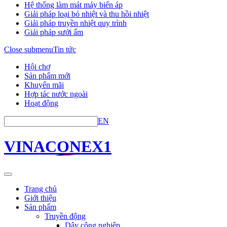
Hệ thống làm mát máy biến áp
Giải pháp loại bỏ nhiệt và thu hồi nhiệt
Giải pháp truyền nhiệt quy trình
Giải pháp sưởi ấm
Close submenu
Tin tức
Hội chợ
Sản phẩm mới
Khuyến mãi
Hợp tác nước ngoài
Hoạt động
EN
VINACONEX1
Trang chủ
Giới thiệu
Sản phẩm
Truyền động
Dây công nghiệp