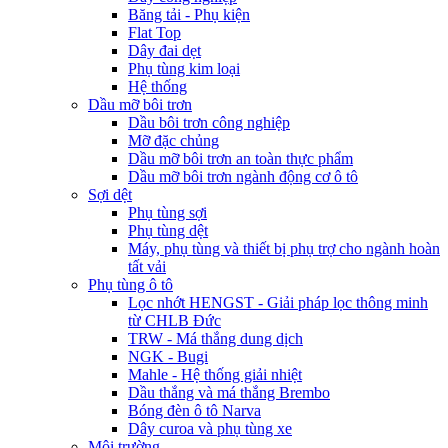
Băng tải - Phụ kiện
Flat Top
Dây đai dẹt
Phụ tùng kim loại
Hệ thống
Dầu mỡ bôi trơn
Dầu bôi trơn công nghiệp
Mỡ đặc chủng
Dầu mỡ bôi trơn an toàn thực phẩm
Dầu mỡ bôi trơn ngành động cơ ô tô
Sợi dệt
Phụ tùng sợi
Phụ tùng dệt
Máy, phụ tùng và thiết bị phụ trợ cho ngành hoàn
tất vải
Phụ tùng ô tô
Lọc nhớt HENGST - Giải pháp lọc thông minh
từ CHLB Đức
TRW - Má thắng dung dịch
NGK - Bugi
Mahle - Hệ thống giải nhiệt
Dầu thắng và má thắng Brembo
Bóng đèn ô tô Narva
Dây curoa và phụ tùng xe
Môi trường