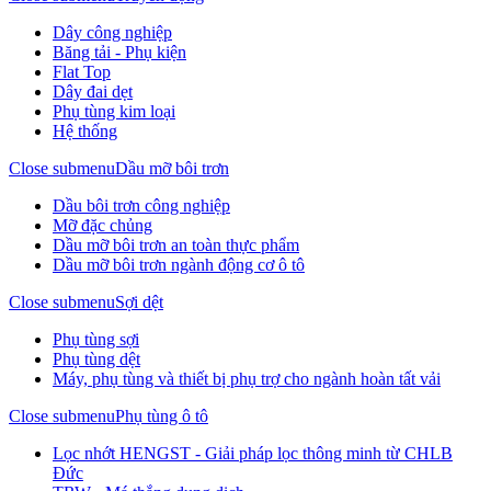
Dây công nghiệp
Băng tải - Phụ kiện
Flat Top
Dây đai dẹt
Phụ tùng kim loại
Hệ thống
Close submenu
Dầu mỡ bôi trơn
Dầu bôi trơn công nghiệp
Mỡ đặc chủng
Dầu mỡ bôi trơn an toàn thực phẩm
Dầu mỡ bôi trơn ngành động cơ ô tô
Close submenu
Sợi dệt
Phụ tùng sợi
Phụ tùng dệt
Máy, phụ tùng và thiết bị phụ trợ cho ngành hoàn tất vải
Close submenu
Phụ tùng ô tô
Lọc nhớt HENGST - Giải pháp lọc thông minh từ CHLB
Đức