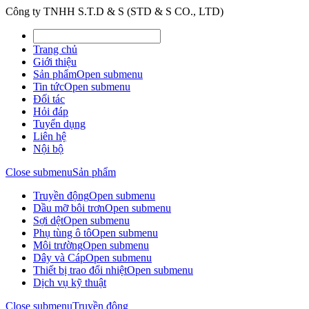
Công ty TNHH S.T.D & S (STD & S CO., LTD)
Trang chủ
Giới thiệu
Sản phẩm
Open submenu
Tin tức
Open submenu
Đối tác
Hỏi đáp
Tuyển dụng
Liên hệ
Nội bộ
Close submenu
Sản phẩm
Truyền động
Open submenu
Dầu mỡ bôi trơn
Open submenu
Sợi dệt
Open submenu
Phụ tùng ô tô
Open submenu
Môi trường
Open submenu
Dây và Cáp
Open submenu
Thiết bị trao đổi nhiệt
Open submenu
Dịch vụ kỹ thuật
Close submenu
Truyền động