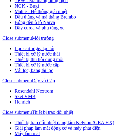
TRW - Má thắng dung dịch
NGK - Bugi
Mahle - Hệ thống giải nhiệt
Dầu thắng và má thắng Brembo
Bóng đèn ô tô Narva
Dây curoa và phụ tùng xe
Close submenu
Môi trường
Lọc cartridge, lọc túi
Thiết bị xử lý nước thải
Thiết bị thu hồi dung môi
Thiết bị xử lý nước cấp
Vải lọc, băng tải lọc
Close submenu
Dây và Cáp
Rosendahl Nextrom
Sket VMB
Henrich
Close submenu
Thiết bị trao đổi nhiệt
Thiết bị trao đổi nhiệt dạng tấm Kelvion (GEA HX)
Giải pháp làm mát động cơ và máy phát điện
Máy làm mát