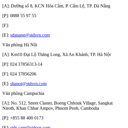
[A]: Đường số 8, KCN Hòa Cầm, P. Cẩm Lệ, TP. Đà Nẵng
[P]: 0888 55 97 55
[F]:
[E]:
sdanang@stdsvn.com
Văn phòng Hà Nội
[A]: Km10 Đại Lộ Thăng Long, Xã An Khánh, TP. Hà Nội
[P]: 024 37856313-14
[F]: 024 37856206
[E]:
shanoi@stdsvn.com
Văn phòng Campuchia
[A]: No. 512, Street Claster, Boeng Chhouk Village, Sangkat
Niroth, Khan Chbar Ampov, Phnom Penh, Cambodia
[P]: +855 88 400 0173
[E]:
stds.cam@stdsvn.com