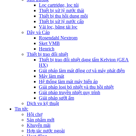
Lọc cartridge, lọc túi
Thiết bị xử lý nước thải
Thiết bị thu hồi dung môi
Thiết bị xử lý nước cấp
Vải lọc, băng tải lọc
Dây và Cáp
Rosendahl Nextrom
Sket VMB
Henrich
Thiết bị trao đổi nhiệt
Thiết bị trao đổi nhiệt dạng tấm Kelvion (GEA
HX)
Giải pháp làm mát động cơ và máy phát điện
Máy làm mát
Hệ thống làm mát máy biến áp
Giải pháp loại bỏ nhiệt và thu hồi nhiệt
Giải pháp truyền nhiệt quy trình
Giải pháp sưởi ấm
Dịch vụ kỹ thuật
Tin tức
Hội chợ
Sản phẩm mới
Khuyến mãi
Hợp tác nước ngoài