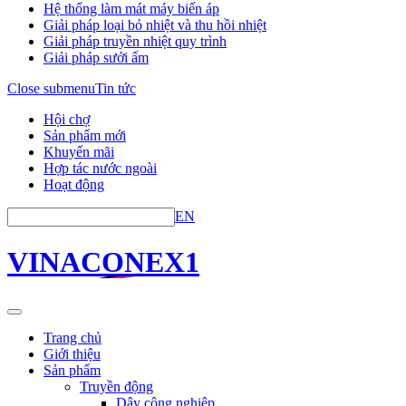
Hệ thống làm mát máy biến áp
Giải pháp loại bỏ nhiệt và thu hồi nhiệt
Giải pháp truyền nhiệt quy trình
Giải pháp sưởi ấm
Close submenu
Tin tức
Hội chợ
Sản phẩm mới
Khuyến mãi
Hợp tác nước ngoài
Hoạt động
EN
VINACONEX1
Trang chủ
Giới thiệu
Sản phẩm
Truyền động
Dây công nghiệp