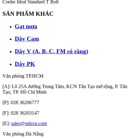
Conhe Ideal Standard T Bolt
SẢN PHẨM KHÁC
Gạt mưa
Dây Cam
Dây V (A, B, C, FM có răng)
Dây PK
Văn phòng TP.HCM
[A]: Lô 25A đường Trung Tâm, KCN Tân Tạo mở rộng, P. Tân
Tạo, TP. Hồ Chí Minh
[P]: 028 36206777
[F]: 028 36203147
[E]:
sales@stdsvn.com
Văn phòng Đà Nẵng