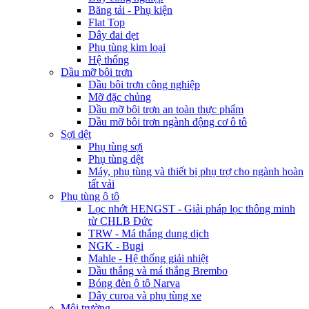
Băng tải - Phụ kiện
Flat Top
Dây đai dẹt
Phụ tùng kim loại
Hệ thống
Dầu mỡ bôi trơn
Dầu bôi trơn công nghiệp
Mỡ đặc chủng
Dầu mỡ bôi trơn an toàn thực phẩm
Dầu mỡ bôi trơn ngành động cơ ô tô
Sợi dệt
Phụ tùng sợi
Phụ tùng dệt
Máy, phụ tùng và thiết bị phụ trợ cho ngành hoàn
tất vải
Phụ tùng ô tô
Lọc nhớt HENGST - Giải pháp lọc thông minh
từ CHLB Đức
TRW - Má thắng dung dịch
NGK - Bugi
Mahle - Hệ thống giải nhiệt
Dầu thắng và má thắng Brembo
Bóng đèn ô tô Narva
Dây curoa và phụ tùng xe
Môi trường