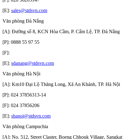
[E]:
sales@stdsvn.com
Văn phòng Đà Nẵng
[A]: Đường số 8, KCN Hòa Cầm, P. Cẩm Lệ, TP. Đà Nẵng
[P]: 0888 55 97 55
[F]:
[E]:
sdanang@stdsvn.com
Văn phòng Hà Nội
[A]: Km10 Đại Lộ Thăng Long, Xã An Khánh, TP. Hà Nội
[P]: 024 37856313-14
[F]: 024 37856206
[E]:
shanoi@stdsvn.com
Văn phòng Campuchia
[A]: No. 512, Street Claster, Boeng Chhouk Village, Sangkat