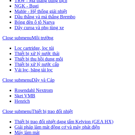
TRW - Má thắng dung dịch
NGK - Bugi
Mahle - Hệ thống giải nhiệt
Dầu thắng và má thắng Brembo
Bóng đèn ô tô Narva
Dây curoa và phụ tùng xe
Close submenu
Môi trường
Lọc cartridge, lọc túi
Thiết bị xử lý nước thải
Thiết bị thu hồi dung môi
Thiết bị xử lý nước cấp
Vải lọc, băng tải lọc
Close submenu
Dây và Cáp
Rosendahl Nextrom
Sket VMB
Henrich
Close submenu
Thiết bị trao đổi nhiệt
Thiết bị trao đổi nhiệt dạng tấm Kelvion (GEA HX)
Giải pháp làm mát động cơ và máy phát điện
Máy làm mát