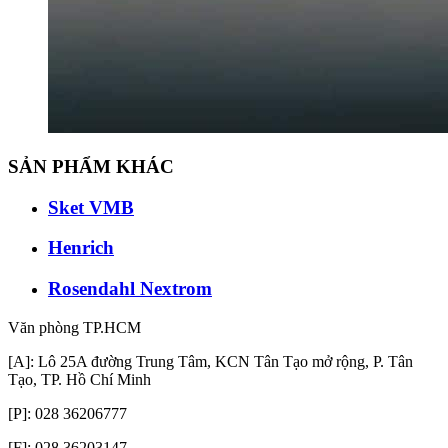
SẢN PHẨM KHÁC
Sket VMB
Henrich
Rosendahl Nextrom
Văn phòng TP.HCM
[A]: Lô 25A đường Trung Tâm, KCN Tân Tạo mở rộng, P. Tân
Tạo, TP. Hồ Chí Minh
[P]: 028 36206777
[F]: 028 36203147