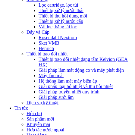
Lọc cartridge, lọc túi
Thiết bị xử lý nước thải
Thiết bị thu hồi dung môi
Thiết bị xử lý nước cấp
Vải lọc, băng tải lọc
Dây và Cáp
Rosendahl Nextrom
Sket VMB
Henrich
Thiết bị trao đổi nhiệt
Thiết bị trao đổi nhiệt dạng tấm Kelvion (GEA
HX)
Giải pháp làm mát động cơ và máy phát điện
Máy làm mát
Hệ thống làm mát máy biến áp
Giải pháp loại bỏ nhiệt và thu hồi nhiệt
Giải pháp truyền nhiệt quy trình
Giải pháp sưởi ấm
Dịch vụ kỹ thuật
Tin tức
Hội chợ
Sản phẩm mới
Khuyến mãi
Hợp tác nước ngoài