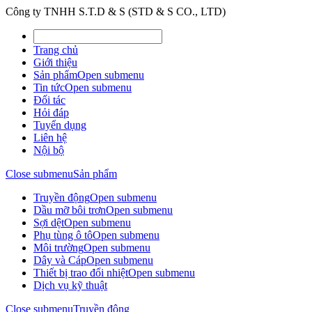
Công ty TNHH S.T.D & S (STD & S CO., LTD)
Trang chủ
Giới thiệu
Sản phẩm
Open submenu
Tin tức
Open submenu
Đối tác
Hỏi đáp
Tuyển dụng
Liên hệ
Nội bộ
Close submenu
Sản phẩm
Truyền động
Open submenu
Dầu mỡ bôi trơn
Open submenu
Sợi dệt
Open submenu
Phụ tùng ô tô
Open submenu
Môi trường
Open submenu
Dây và Cáp
Open submenu
Thiết bị trao đổi nhiệt
Open submenu
Dịch vụ kỹ thuật
Close submenu
Truyền động