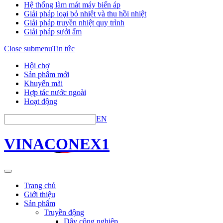
Hệ thống làm mát máy biến áp
Giải pháp loại bỏ nhiệt và thu hồi nhiệt
Giải pháp truyền nhiệt quy trình
Giải pháp sưởi ấm
Close submenu
Tin tức
Hội chợ
Sản phẩm mới
Khuyến mãi
Hợp tác nước ngoài
Hoạt động
EN
VINACONEX1
Trang chủ
Giới thiệu
Sản phẩm
Truyền động
Dây công nghiệp