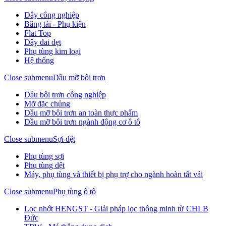
Dây công nghiệp
Băng tải - Phụ kiện
Flat Top
Dây đai dẹt
Phụ tùng kim loại
Hệ thống
Close submenu
Dầu mỡ bôi trơn
Dầu bôi trơn công nghiệp
Mỡ đặc chủng
Dầu mỡ bôi trơn an toàn thực phẩm
Dầu mỡ bôi trơn ngành động cơ ô tô
Close submenu
Sợi dệt
Phụ tùng sợi
Phụ tùng dệt
Máy, phụ tùng và thiết bị phụ trợ cho ngành hoàn tất vải
Close submenu
Phụ tùng ô tô
Lọc nhớt HENGST - Giải pháp lọc thông minh từ CHLB
Đức