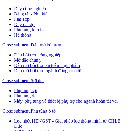
Dây công nghiệp
Băng tải - Phụ kiện
Flat Top
Dây đai dẹt
Phụ tùng kim loại
Hệ thống
Close submenu
Dầu mỡ bôi trơn
Dầu bôi trơn công nghiệp
Mỡ đặc chủng
Dầu mỡ bôi trơn an toàn thực phẩm
Dầu mỡ bôi trơn ngành động cơ ô tô
Close submenu
Sợi dệt
Phụ tùng sợi
Phụ tùng dệt
Máy, phụ tùng và thiết bị phụ trợ cho ngành hoàn tất vải
Close submenu
Phụ tùng ô tô
Lọc nhớt HENGST - Giải pháp lọc thông minh từ CHLB
Đức