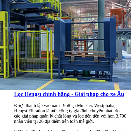
Được thành lập vào năm 1958 tại Münster, Westphalia,
Hengst Filtration là một công ty gia đình chuyên phát triển
các giải pháp quản lý chất lỏng và lọc tiên tiến với hơn 3.700
nhân viên tại 26 địa điểm trên toàn thế giới.
Với hơn 66 năm kinh nghiệm và công nghệ tiên tiến, Hengst
không chỉ cung cấp các giải pháp lọc tối ưu mà còn mang đến
sự tin cậy tuyệt đối cho người tiêu dùng.
Tại sao nên chọn Lọc Hengst?
25/11/2024
CẢM NHẬN SỰ KHÁC BIỆT VỚI DẦU
THẮNG BREMBO
Dầu thắng Brembo nhập khẩu từ Ý, với chất lượng vượt trội,
giúp tăng cường hiệu suất phanh, mang đến cảm giác lái ổn
định và chính xác. Với khả năng chống quá nhiệt và giảm
thiểu sự ăn mòn, sản phẩm này sẽ bảo vệ hệ thống phanh của
bạn một cách hiệu quả nhất.
02/04/2024
FUCHS KHAI TRƯƠNG NHÀ MÁY PHA
CHẾ DẦU NHỜN TẠI VIỆT NAM