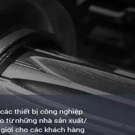
Dây và Cáp
Tin tức hoạt động
14/04/2025
STD&S GHI DẤU ẤN ẤN TƯỢNG TẠI
SAIGONTEX & SAIGONFABRIC 2025
4 ngày triển lãm – hàng trăm lượt khách tham quan – vô số
cuộc trò chuyện giá trị