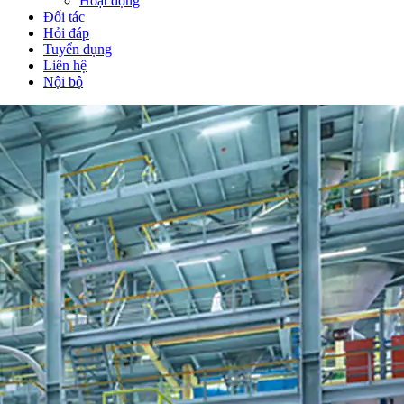
Hoạt động
Đối tác
Hỏi đáp
Tuyển dụng
Liên hệ
Nội bộ