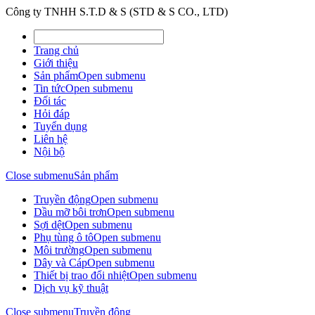
Công ty TNHH S.T.D & S (STD & S CO., LTD)
Trang chủ
Giới thiệu
Sản phẩm
Open submenu
Tin tức
Open submenu
Đối tác
Hỏi đáp
Tuyển dụng
Liên hệ
Nội bộ
Close submenu
Sản phẩm
Truyền động
Open submenu
Dầu mỡ bôi trơn
Open submenu
Sợi dệt
Open submenu
Phụ tùng ô tô
Open submenu
Môi trường
Open submenu
Dây và Cáp
Open submenu
Thiết bị trao đổi nhiệt
Open submenu
Dịch vụ kỹ thuật
Close submenu
Truyền động