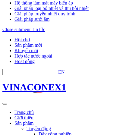
Hệ thống làm mát máy biến áp
Giải pháp loại bỏ nhiệt và thu hồi nhiệt
Giải pháp truyền nhiệt quy trình
Giải pháp sưởi ấm
Close submenu
Tin tức
Hội chợ
Sản phẩm mới
Khuyến mãi
Hợp tác nước ngoài
Hoạt động
EN
VINACONEX1
Trang chủ
Giới thiệu
Sản phẩm
Truyền động
Dây công nghiệp