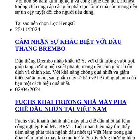
Fuchs vừa khánh thành nhà máy pha chế dầu nhớt tại Khu
công nghiệp Phú Mỹ, BRVT. Liệu nhãn hiệu này tìm thấy
tiềm năng phát triển ngành dầu nhớt tại Việt Nam trong giai
đoạn đầu tư nhà máy khá muộn? Việc xây dựng thương hiệu
riêng tại Việt Nam có lợi thế?
27/03/2024
GIAN HÀNG THAM DỰ TRIỂN LÃM
PROPAK VIETNAM 2024
Janatics South East Asia MỞ GIAN HÀNG THAM DỰ
TRIỂN LÃM PROPAK VIETNAM 2024
Tham gia triển lãm ProPak VietNam 2024, Janatics mang đến
cho bạn cơ hội trải nghiệm công nghệ tiên tiến trong ngành
đóng gói và chế biến thực phẩm.
Về chúng tôi