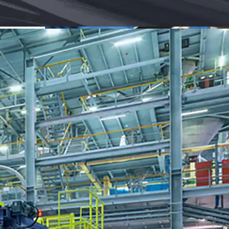
STD&S xin chân thành cảm ơn Quý khách hàng và đối tác đã
ghé thăm gian hàng của chúng tôi tại SaigonTex &
SaigonFabric 2025. Sự hiện diện và quan tâm của Quý vị là
nguồn động lực to lớn để chúng tôi tiếp tục mang đến những
giải pháp đổi mới cho ngành dệt may Việt Nam.
Hợp tác cùng những thương hiệu hàng đầu ngành dệt may
02/01/2025
JANATICS – Giải Pháp Tự Động Hóa Cách
Mạng
Tại Sao Chọn JANATICS? JANATICS không chỉ là một sản
phẩm – mà là một yếu tố thay đổi cuộc chơi cho các doanh
nghiệp mong muốn tối ưu hóa quy trình và nâng cao hiệu quả
hoạt động. Dù bạn đang nâng cấp hệ thống tự động hóa hiện
tại hay triển khai một hệ thống mới, JANATICS cung cấp các
công cụ và tính năng cần thiết để giúp bạn dẫn đầu trong thị
trường cạnh tranh.
03/12/2024
Lọc Hengst chính hãng - Giải pháp cho xe Âu