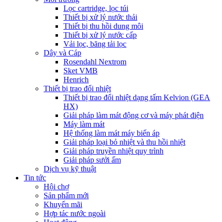
Lọc cartridge, lọc túi
Thiết bị xử lý nước thải
Thiết bị thu hồi dung môi
Thiết bị xử lý nước cấp
Vải lọc, băng tải lọc
Dây và Cáp
Rosendahl Nextrom
Sket VMB
Henrich
Thiết bị trao đổi nhiệt
Thiết bị trao đổi nhiệt dạng tấm Kelvion (GEA
HX)
Giải pháp làm mát động cơ và máy phát điện
Máy làm mát
Hệ thống làm mát máy biến áp
Giải pháp loại bỏ nhiệt và thu hồi nhiệt
Giải pháp truyền nhiệt quy trình
Giải pháp sưởi ấm
Dịch vụ kỹ thuật
Tin tức
Hội chợ
Sản phẩm mới
Khuyến mãi
Hợp tác nước ngoài