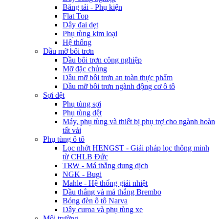
Băng tải - Phụ kiện
Flat Top
Dây đai dẹt
Phụ tùng kim loại
Hệ thống
Dầu mỡ bôi trơn
Dầu bôi trơn công nghiệp
Mỡ đặc chủng
Dầu mỡ bôi trơn an toàn thực phẩm
Dầu mỡ bôi trơn ngành động cơ ô tô
Sợi dệt
Phụ tùng sợi
Phụ tùng dệt
Máy, phụ tùng và thiết bị phụ trợ cho ngành hoàn
tất vải
Phụ tùng ô tô
Lọc nhớt HENGST - Giải pháp lọc thông minh
từ CHLB Đức
TRW - Má thắng dung dịch
NGK - Bugi
Mahle - Hệ thống giải nhiệt
Dầu thắng và má thắng Brembo
Bóng đèn ô tô Narva
Dây curoa và phụ tùng xe
Môi trường